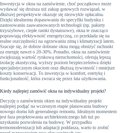
Inwestycja w okna na zamówienie, choć początkowo może
wydawać się droższa niż zakup gotowych rozwiązań, w
dłuższej perspektywie okazuje się niezwykle opłacalna.
Dzięki idealnemu dopasowaniu do specyfiki budynku i
zastosowaniu zaawansowanych technologii (np. pakiety
trzyszybowe, ciepłe ramki dystansowe), okna te znacząco
poprawiają efektywność energetyczną, co przekłada się na
realne oszczędności na ogrzewaniu zimą i klimatyzacji latem.
Szacuje się, że dobrze dobrane okna mogą obniżyć rachunki
za energię nawet o 20-30%. Ponadto, okna na zamówienie
zwiększają wartość rynkową nieruchomości, oferują lepszą
izolację akustyczną, wyższy poziom bezpieczeństwa dzięki
specjalistycznym okuciom oraz dłuższą żywotność i mniejsze
koszty konserwacji. To inwestycja w komfort, estetykę i
funkcjonalność, która zwraca się przez lata użytkowania.
Kiedy najlepiej zamówić okna na indywidualny projekt?
Decyzję o zamówieniu okien na indywidualny projekt
najlepiej podjąć na wczesnym etapie planowania budowy
nowego domu lub generalnego remontu. Idealnym momentem
jest faza projektowania architektonicznego lub tuż po
uzyskaniu pozwolenia na budowę. W przypadku
termomodernizacji lub adaptacji poddasza, warto to zrobić
przed rozpoczęciem prac elewacyjnych czy