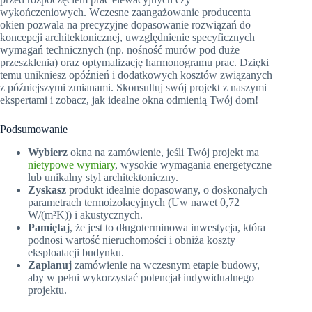
wykończeniowych. Wczesne zaangażowanie producenta
okien pozwala na precyzyjne dopasowanie rozwiązań do
koncepcji architektonicznej, uwzględnienie specyficznych
wymagań technicznych (np. nośność murów pod duże
przeszklenia) oraz optymalizację harmonogramu prac. Dzięki
temu unikniesz opóźnień i dodatkowych kosztów związanych
z późniejszymi zmianami. Skonsultuj swój projekt z naszymi
ekspertami i zobacz, jak idealne okna odmienią Twój dom!
Podsumowanie
Wybierz
okna na zamówienie, jeśli Twój projekt ma
nietypowe wymiary
, wysokie wymagania energetyczne
lub unikalny styl architektoniczny.
Zyskasz
produkt idealnie dopasowany, o doskonałych
parametrach termoizolacyjnych (Uw nawet 0,72
W/(m²K)) i akustycznych.
Pamiętaj
, że jest to długoterminowa inwestycja, która
podnosi wartość nieruchomości i obniża koszty
eksploatacji budynku.
Zaplanuj
zamówienie na wczesnym etapie budowy,
aby w pełni wykorzystać potencjał indywidualnego
projektu.