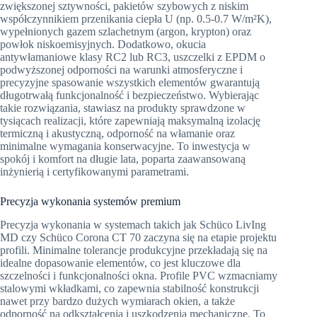
zwiększonej sztywności, pakietów szybowych z niskim
współczynnikiem przenikania ciepła U (np. 0.5-0.7 W/m²K),
wypełnionych gazem szlachetnym (argon, krypton) oraz
powłok niskoemisyjnych. Dodatkowo, okucia
antywłamaniowe klasy RC2 lub RC3, uszczelki z EPDM o
podwyższonej odporności na warunki atmosferyczne i
precyzyjne spasowanie wszystkich elementów gwarantują
długotrwałą funkcjonalność i bezpieczeństwo. Wybierając
takie rozwiązania, stawiasz na produkty sprawdzone w
tysiącach realizacji, które zapewniają maksymalną izolację
termiczną i akustyczną, odporność na włamanie oraz
minimalne wymagania konserwacyjne. To inwestycja w
spokój i komfort na długie lata, poparta zaawansowaną
inżynierią i certyfikowanymi parametrami.
Precyzja wykonania systemów premium
Precyzja wykonania w systemach takich jak Schüco LivIng
MD czy Schüco Corona CT 70 zaczyna się na etapie projektu
profili. Minimalne tolerancje produkcyjne przekładają się na
idealne dopasowanie elementów, co jest kluczowe dla
szczelności i funkcjonalności okna. Profile PVC wzmacniamy
stalowymi wkładkami, co zapewnia stabilność konstrukcji
nawet przy bardzo dużych wymiarach okien, a także
odporność na odkształcenia i uszkodzenia mechaniczne. To