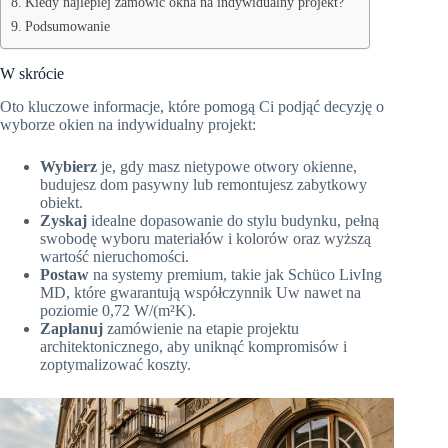
Kiedy najlepiej zamówić okna na indywidualny projekt?
Podsumowanie
W skrócie
Oto kluczowe informacje, które pomogą Ci podjąć decyzję o
wyborze okien na indywidualny projekt:
Wybierz
je, gdy masz nietypowe otwory okienne,
budujesz dom pasywny lub remontujesz zabytkowy
obiekt.
Zyskaj
idealne dopasowanie do stylu budynku, pełną
swobodę wyboru materiałów i kolorów oraz wyższą
wartość nieruchomości.
Postaw
na systemy premium, takie jak Schüco LivIng
MD, które gwarantują współczynnik Uw nawet na
poziomie 0,72 W/(m²K).
Zaplanuj
zamówienie na etapie projektu
architektonicznego, aby uniknąć kompromisów i
zoptymalizować koszty.