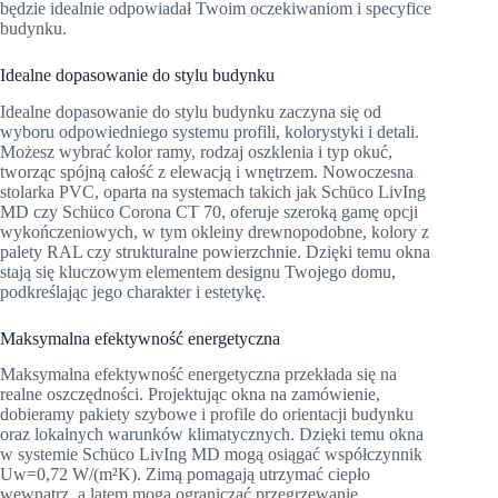
będzie idealnie odpowiadał Twoim oczekiwaniom i specyfice
budynku.
Idealne dopasowanie do stylu budynku
Idealne dopasowanie do stylu budynku zaczyna się od
wyboru odpowiedniego systemu profili, kolorystyki i detali.
Możesz wybrać kolor ramy, rodzaj oszklenia i typ okuć,
tworząc spójną całość z elewacją i wnętrzem. Nowoczesna
stolarka PVC, oparta na systemach takich jak Schüco LivIng
MD czy Schüco Corona CT 70, oferuje szeroką gamę opcji
wykończeniowych, w tym okleiny drewnopodobne, kolory z
palety RAL czy strukturalne powierzchnie. Dzięki temu okna
stają się kluczowym elementem designu Twojego domu,
podkreślając jego charakter i estetykę.
Maksymalna efektywność energetyczna
Maksymalna efektywność energetyczna przekłada się na
realne oszczędności. Projektując okna na zamówienie,
dobieramy pakiety szybowe i profile do orientacji budynku
oraz lokalnych warunków klimatycznych. Dzięki temu okna
w systemie Schüco LivIng MD mogą osiągać współczynnik
Uw=0,72 W/(m²K). Zimą pomagają utrzymać ciepło
wewnątrz, a latem mogą ograniczać przegrzewanie,