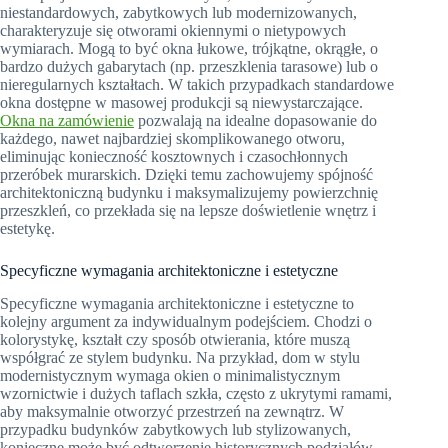
niestandardowych, zabytkowych lub modernizowanych,
charakteryzuje się otworami okiennymi o nietypowych
wymiarach. Mogą to być okna łukowe, trójkątne, okrągłe, o
bardzo dużych gabarytach (np. przeszklenia tarasowe) lub o
nieregularnych kształtach. W takich przypadkach standardowe
okna dostępne w masowej produkcji są niewystarczające.
Okna na zamówienie
pozwalają na idealne dopasowanie do
każdego, nawet najbardziej skomplikowanego otworu,
eliminując konieczność kosztownych i czasochłonnych
przeróbek murarskich. Dzięki temu zachowujemy spójność
architektoniczną budynku i maksymalizujemy powierzchnię
przeszkleń, co przekłada się na lepsze doświetlenie wnętrz i
estetykę.
Specyficzne wymagania architektoniczne i estetyczne
Specyficzne wymagania architektoniczne i estetyczne to
kolejny argument za indywidualnym podejściem. Chodzi o
kolorystykę, kształt czy sposób otwierania, które muszą
współgrać ze stylem budynku. Na przykład, dom w stylu
modernistycznym wymaga okien o minimalistycznym
wzornictwie i dużych taflach szkła, często z ukrytymi ramami,
aby maksymalnie otworzyć przestrzeń na zewnątrz. W
przypadku budynków zabytkowych lub stylizowanych,
konieczne może być odtworzenie historycznych podziałów