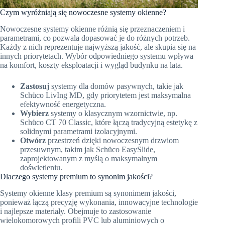
Czym wyróżniają się nowoczesne systemy okienne?
Nowoczesne systemy okienne różnią się przeznaczeniem i
parametrami, co pozwala dopasować je do różnych potrzeb.
Każdy z nich reprezentuje najwyższą jakość, ale skupia się na
innych priorytetach. Wybór odpowiedniego systemu wpływa
na komfort, koszty eksploatacji i wygląd budynku na lata.
Zastosuj
systemy dla domów pasywnych, takie jak
Schüco LivIng MD, gdy priorytetem jest maksymalna
efektywność energetyczna.
Wybierz
systemy o klasycznym wzornictwie, np.
Schüco CT 70 Classic, które łączą tradycyjną estetykę z
solidnymi parametrami izolacyjnymi.
Otwórz
przestrzeń dzięki nowoczesnym drzwiom
przesuwnym, takim jak Schüco EasySlide,
zaprojektowanym z myślą o maksymalnym
doświetleniu.
Dlaczego systemy premium to synonim jakości?
Systemy okienne klasy premium są synonimem jakości,
ponieważ łączą precyzję wykonania, innowacyjne technologie
i najlepsze materiały. Obejmuje to zastosowanie
wielokomorowych profili PVC lub aluminiowych o