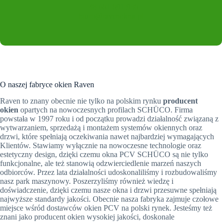
+48 601 091 930
biuro@ravenokna.pl
O naszej fabryce okien Raven
Raven to znany obecnie nie tylko na polskim rynku
producent
okien
opartych na nowoczesnych profilach SCHÜCO. Firma
powstała w 1997 roku i od początku prowadzi działalność związaną z
wytwarzaniem, sprzedażą i montażem systemów okiennych oraz
drzwi, które spełniają oczekiwania nawet najbardziej wymagających
Klientów. Stawiamy wyłącznie na nowoczesne technologie oraz
estetyczny design, dzięki czemu okna PCV SCHÜCO są nie tylko
funkcjonalne, ale też stanowią odzwierciedlenie marzeń naszych
odbiorców. Przez lata działalności udoskonaliliśmy i rozbudowaliśmy
nasz park maszynowy. Poszerzyliśmy również wiedzę i
doświadczenie, dzięki czemu nasze okna i drzwi przesuwne spełniają
najwyższe standardy jakości. Obecnie nasza fabryka zajmuje czołowe
miejsce wśród dostawców okien PCV na polski rynek. Jesteśmy też
znani jako producent okien wysokiej jakości, doskonale