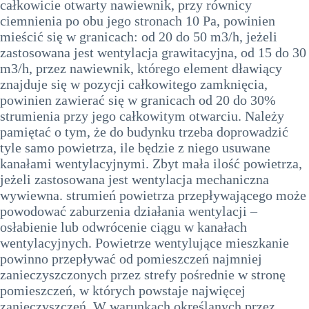
całkowicie otwarty nawiewnik, przy równicy
ciemnienia po obu jego stronach 10 Pa, powinien
mieścić się w granicach: od 20 do 50 m3/h, jeżeli
zastosowana jest wentylacja grawitacyjna, od 15 do 30
m3/h, przez nawiewnik, którego element dławiący
znajduje się w pozycji całkowitego zamknięcia,
powinien zawierać się w granicach od 20 do 30%
strumienia przy jego całkowitym otwarciu. Należy
pamiętać o tym, że do budynku trzeba doprowadzić
tyle samo powietrza, ile będzie z niego usuwane
kanałami wentylacyjnymi. Zbyt mała ilość powietrza,
jeżeli zastosowana jest wentylacja mechaniczna
wywiewna. strumień powietrza przepływającego może
powodować zaburzenia działania wentylacji –
osłabienie lub odwrócenie ciągu w kanałach
wentylacyjnych. Powietrze wentylujące mieszkanie
powinno przepływać od pomieszczeń najmniej
zanieczyszczonych przez strefy pośrednie w stronę
pomieszczeń, w których powstaje najwięcej
zanieczyszczeń. W warunkach określanych przez