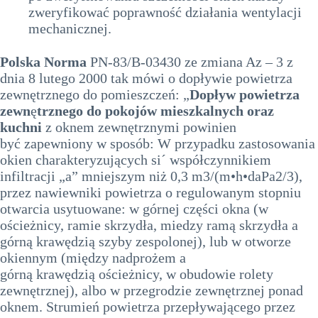
zweryfikować poprawność działania wentylacji
mechanicznej.
Polska Norma
PN-83/B-03430 ze zmiana Az – 3 z
dnia 8 lutego 2000 tak mówi o dopływie powietrza
zewnętrznego do pomieszczeń: „
Dopływ powietrza
zewn
ę
trznego do pokojów mieszkalnych oraz
kuchni
z oknem zewnętrznymi powinien
być zapewniony w sposób: W przypadku zastosowania
okien charakteryzujących si´ współczynnikiem
infiltracji „a” mniejszym niż 0,3 m3/(m•h•daPa2/3),
przez nawiewniki powietrza o regulowanym stopniu
otwarcia usytuowane: w górnej części okna (w
ościeżnicy, ramie skrzydła, miedzy ramą skrzydła a
górną krawędzią szyby zespolonej), lub w otworze
okiennym (między nadprożem a
górną krawędzią ościeżnicy, w obudowie rolety
zewnętrznej), albo w przegrodzie zewnętrznej ponad
oknem. Strumień powietrza przepływającego przez