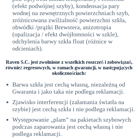
(efekt podwójnej szyby), kondensacja pary
wodnej na zewnętrznych powierzchniach szyb,
zróżnicowana zwilżalność powierzchni szkła,
obwódki /prążki Brewstera, anizotropia
(opalizacja / efekt dwójłomności w szkle),
odchylenia barwy szkła float (różnice w
odcieniach).
Raven S.C. jest zwolnione z wszelkich roszcze
ń
i zobowi
ą
za
ń
,
równie
ż
regresowych, w ramach gwarancji, w nast
ę
puj
ą
cych
okoliczno
ś
ciach:
Barwa szkła jest cechą własną, niezależną od
Gwaranta i jako taka nie podlega reklamacji.
Zjawisko interferencji (załamania światła na
szybie) jest cechą szkła i nie podlega reklamacji.
Występowanie „plam” na pakietach szybowych
podczas zaparowania jest cechą własną i nie
podlega reklamacji.