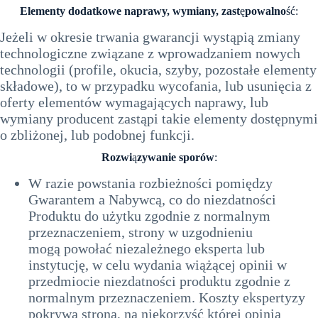
Elementy dodatkowe naprawy, wymiany, zast
ę
powalno
ść:
Jeżeli w okresie trwania gwarancji wystąpią zmiany
technologiczne związane z wprowadzaniem nowych
technologii (profile, okucia, szyby, pozostałe elementy
składowe), to w przypadku wycofania, lub usunięcia z
oferty elementów wymagających naprawy, lub
wymiany producent zastąpi takie elementy dostępnymi
o zbliżonej, lub podobnej funkcji.
Rozwi
ą
zywanie sporów
:
W razie powstania rozbieżności pomiędzy
Gwarantem a Nabywcą, co do niezdatności
Produktu do użytku zgodnie z normalnym
przeznaczeniem, strony w uzgodnieniu
mogą powołać niezależnego eksperta lub
instytucję, w celu wydania wiążącej opinii w
przedmiocie niezdatności produktu zgodnie z
normalnym przeznaczeniem. Koszty ekspertyzy
pokrywa strona, na niekorzyść której opinia