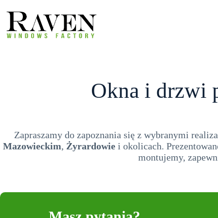
Przejdź
do
treści
Okna i drzwi
Zapraszamy do zapoznania się z wybranymi realiza
Mazowieckim
,
Żyrardowie
i okolicach. Prezentowan
montujemy, zapewn
Masz pytania?