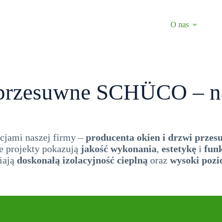
O nas
 przesuwne SCHÜCO – nas
cjami naszej firmy –
producenta okien i drzwi prze
e projekty pokazują
jakość wykonania
,
estetykę
i
fun
iają
doskonałą izolacyjność cieplną
oraz
wysoki pozi