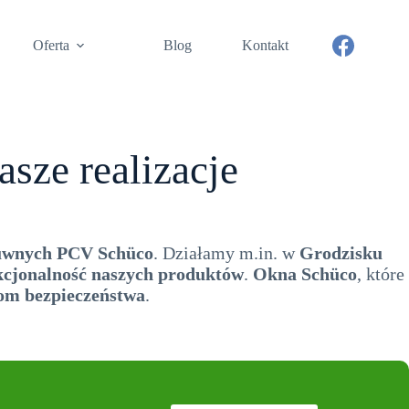
Oferta
Blog
Kontakt
ze realizacje
suwnych PCV Schüco
. Działamy m.in. w
Grodzisku
kcjonalność naszych produktów
.
Okna Schüco
, które
om bezpieczeństwa
.