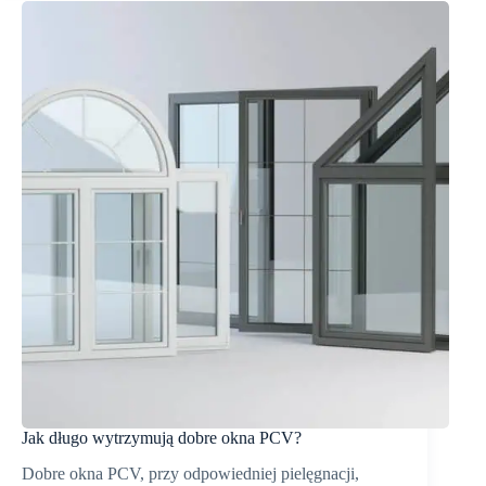
okna
Schüco
na
tle
innych
systemów
okiennych?
Jak długo wytrzymują dobre okna PCV?
Dobre okna PCV, przy odpowiedniej pielęgnacji,