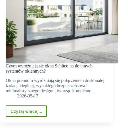
Czym wyróżniają się okna Schüco na tle innych
systemów okiennych?
Okna premium wyróżniają się połączeniem doskonałej
izolacji cieplnej, wysokiego bezpieczeństwa i
minimalistycznego designu, tworząc kompletne…
2026-05-17
Czytaj więcej...
Czym
wyróżniają
się