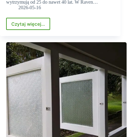
wytrzymują od 25 do nawet 40 lat. W Raven…
2026-05-16
Czytaj więcej...
Jak
długo
wytrzymują
dobre
okna
PCV?