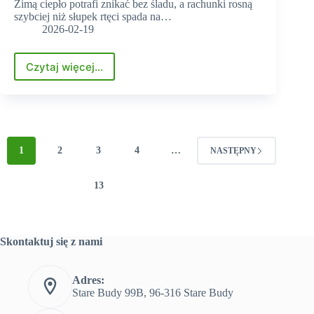
Zimą ciepło potrafi znikać bez śladu, a rachunki rosną
szybciej niż słupek rtęci spada na…
2026-02-19
Czytaj więcej...
Jak
ocenić,
czy
okna
w
domu
1
2
3
4
…
są
NASTĘPNY
„ucieczką
ciepła”?
13
Skontaktuj się z nami
Adres:
Stare Budy 99B, 96-316 Stare Budy