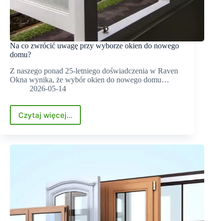
Na co zwrócić uwagę przy wyborze okien do nowego
domu?
Z naszego ponad 25-letniego doświadczenia w Raven
Okna wynika, że wybór okien do nowego domu…
2026-05-14
Czytaj więcej...
Na
co
zwrócić
uwagę
przy
wyborze
okien
do
nowego
domu?