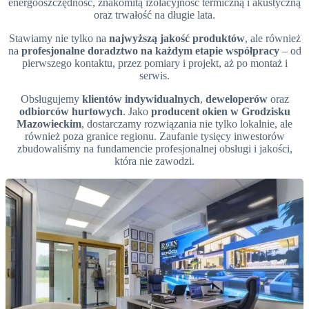
energooszczędność, znakomitą izolacyjność termiczną i akustyczną
oraz trwałość na długie lata.
Stawiamy nie tylko na
najwyższą jakość produktów
, ale również
na
profesjonalne doradztwo na każdym etapie współpracy
– od
pierwszego kontaktu, przez pomiary i projekt, aż po montaż i
serwis.
Obsługujemy
klientów indywidualnych
,
deweloperów
oraz
odbiorców hurtowych
. Jako
producent okien w Grodzisku
Mazowieckim
, dostarczamy rozwiązania nie tylko lokalnie, ale
również poza granice regionu. Zaufanie tysięcy inwestorów
zbudowaliśmy na fundamencie profesjonalnej obsługi i jakości,
która nie zawodzi.