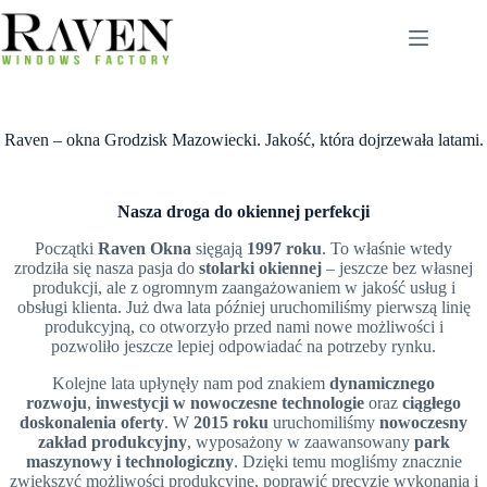
Przejdź
do
treści
Raven – okna Grodzisk Mazowiecki. Jakość, która dojrzewała latami.
Nasza droga do okiennej perfekcji
Początki
Raven Okna
sięgają
1997 roku
. To właśnie wtedy
zrodziła się nasza pasja do
stolarki okiennej
– jeszcze bez własnej
produkcji, ale z ogromnym zaangażowaniem w jakość usług i
obsługi klienta. Już dwa lata później uruchomiliśmy pierwszą linię
produkcyjną, co otworzyło przed nami nowe możliwości i
pozwoliło jeszcze lepiej odpowiadać na potrzeby rynku.
Kolejne lata upłynęły nam pod znakiem
dynamicznego
rozwoju
,
inwestycji w nowoczesne technologie
oraz
ciągłego
doskonalenia oferty
. W
2015 roku
uruchomiliśmy
nowoczesny
zakład produkcyjny
, wyposażony w zaawansowany
park
maszynowy i technologiczny
. Dzięki temu mogliśmy znacznie
zwiększyć możliwości produkcyjne, poprawić precyzję wykonania i