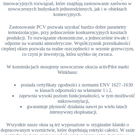
innowacyjnych rozwiązań, które znajdują zastosowanie zarówno w
nowoczesnych budynkach jednorodzinnych, jak i w obiektach
komercyjnych.
Zastosowanie PCV pozwala uzyskać bardzo dobre parametry
termoizolacyjne, przy jednocześnie konkurencyjnych kosztach
produkcji. To rozwiązanie ekonomiczne, a jednocześnie trwałe i
odporne na warunki atmosferyczne. Współczynnik przenikalności
cieplnej okien pozwala na realne oszczędności w sezonie grzewczym,
co czyni je inwestycją, która szybko się zwraca.
W konstrukcjach stosujemy nowoczesne okucia activPilot marki
Winkhaus:
posiada certyfikaty zgodności z normami ENV 1627–1630
w klasach odporności na włamanie 1 i 2,
zapewnia wysoki poziom funkcjonalności, w tym możliwość
mikrowentylacji,
gwarantuje płynność działania nawet po wielu latach
intensywnej eksploatacji.
Wszystkie nasze okna są też wyposażone w oryginalne klamki o
dopracowanym wzornictwie, które dopełniają estetyki całości. W razie