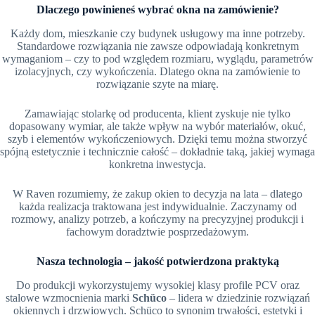
Dlaczego powinieneś wybrać okna na zamówienie?
Każdy dom, mieszkanie czy budynek usługowy ma inne potrzeby.
Standardowe rozwiązania nie zawsze odpowiadają konkretnym
wymaganiom – czy to pod względem rozmiaru, wyglądu, parametrów
izolacyjnych, czy wykończenia. Dlatego okna na zamówienie to
rozwiązanie szyte na miarę.
Zamawiając stolarkę od producenta, klient zyskuje nie tylko
dopasowany wymiar, ale także wpływ na wybór materiałów, okuć,
szyb i elementów wykończeniowych. Dzięki temu można stworzyć
spójną estetycznie i technicznie całość – dokładnie taką, jakiej wymaga
konkretna inwestycja.
W Raven rozumiemy, że zakup okien to decyzja na lata – dlatego
każda realizacja traktowana jest indywidualnie. Zaczynamy od
rozmowy, analizy potrzeb, a kończymy na precyzyjnej produkcji i
fachowym doradztwie posprzedażowym.
Nasza technologia – jakość potwierdzona praktyką
Do produkcji wykorzystujemy wysokiej klasy profile PCV oraz
stalowe wzmocnienia marki
Schüco
– lidera w dziedzinie rozwiązań
okiennych i drzwiowych. Schüco to synonim trwałości, estetyki i