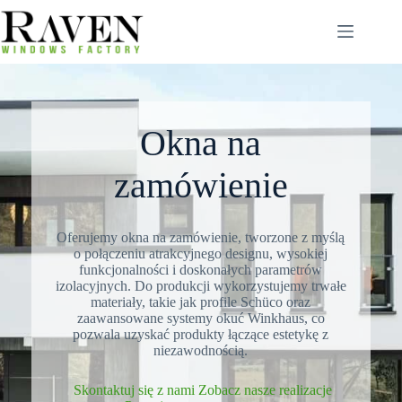
Przejdź
do
treści
Okna na
zamówienie
Oferujemy okna na zamówienie, tworzone z myślą
o połączeniu atrakcyjnego designu, wysokiej
funkcjonalności i doskonałych parametrów
izolacyjnych. Do produkcji wykorzystujemy trwałe
materiały, takie jak profile Schüco oraz
zaawansowane systemy okuć Winkhaus, co
pozwala uzyskać produkty łączące estetykę z
niezawodnością.
Skontaktuj się z nami
Zobacz nasze realizacje