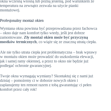
okna wczesną wiosną lub późną jesienią, pod warunkiem że
temperatura na zewnątrz zezwala na użycie pianki
montażowej.
Profesjonalny montaż okien
Wymiana okna powinna być przeprowadzana przez fachowca
– okno daje nam komfort tylko wtedy, jeśli jest dobrze
zamontowane.
Zły montaż okien może być przyczyną
mostków termicznych
, co wiąże się ze znaczną utratą ciepła.
Ale nie tylko utrata ciepła jest problematyczna – brak wprawy
w montażu okien może prowadzić do uszkodzenia elewacji,
jak i samej ramy okiennej, a przez to okno nie będzie już
podlegać ochronie gwarancyjnej.
Twoje okna wymagają wymiany? Skontaktuj się z nami już
dzisiaj – pomożemy ci w doborze nowych okien i
zaplanujemy ten remont razem z tobą gwarantując ci pełen
komfort przez cały rok!