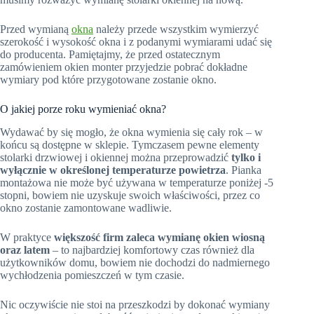
Przed wymianą
okna
należy przede wszystkim wymierzyć
szerokość i wysokość okna i z podanymi wymiarami udać się
do producenta. Pamiętajmy, że przed ostatecznym
zamówieniem okien monter przyjedzie pobrać dokładne
wymiary pod które przygotowane zostanie okno.
O jakiej porze roku wymieniać okna?
Wydawać by się mogło, że okna wymienia się cały rok – w
końcu są dostępne w sklepie. Tymczasem pewne elementy
stolarki drzwiowej i okiennej można przeprowadzić
tylko i
wyłącznie w określonej temperaturze powietrza
. Pianka
montażowa nie może być używana w temperaturze poniżej -5
stopni, bowiem nie uzyskuje swoich właściwości, przez co
okno zostanie zamontowane wadliwie.
W praktyce
większość firm zaleca wymianę okien wiosną
oraz latem
– to najbardziej komfortowy czas również dla
użytkowników domu, bowiem nie dochodzi do nadmiernego
wychłodzenia pomieszczeń w tym czasie.
Nic oczywiście nie stoi na przeszkodzi by dokonać wymiany