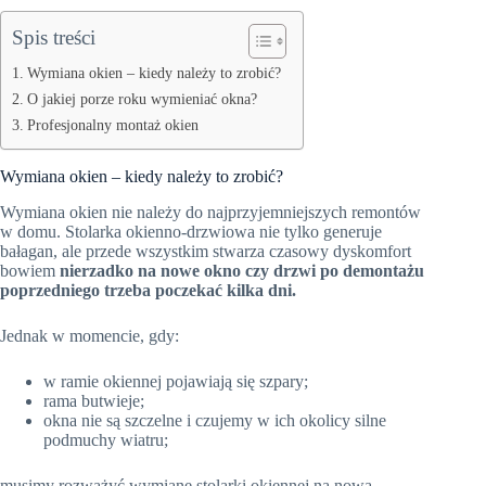
Spis treści
Wymiana okien – kiedy należy to zrobić?
O jakiej porze roku wymieniać okna?
Profesjonalny montaż okien
Wymiana okien – kiedy należy to zrobić?
Wymiana okien nie należy do najprzyjemniejszych remontów
w domu. Stolarka okienno-drzwiowa nie tylko generuje
bałagan, ale przede wszystkim stwarza czasowy dyskomfort
bowiem
nierzadko na nowe okno czy drzwi po demontażu
poprzedniego trzeba poczekać kilka dni.
Jednak w momencie, gdy:
w ramie okiennej pojawiają się szpary;
rama butwieje;
okna nie są szczelne i czujemy w ich okolicy silne
podmuchy wiatru;
musimy rozważyć wymianę stolarki okiennej na nową.