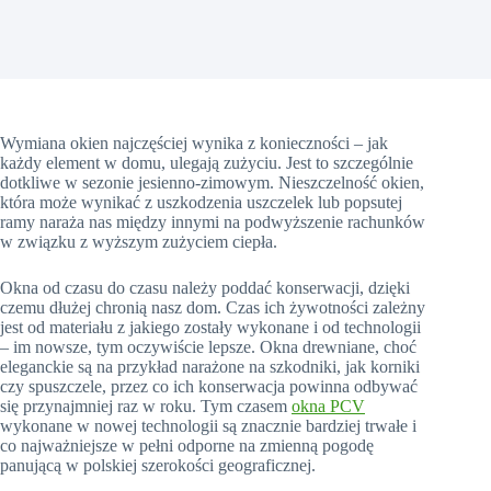
Wymiana okien najczęściej wynika z konieczności – jak
każdy element w domu, ulegają zużyciu. Jest to szczególnie
dotkliwe w sezonie jesienno-zimowym. Nieszczelność okien,
która może wynikać z uszkodzenia uszczelek lub popsutej
ramy naraża nas między innymi na podwyższenie rachunków
w związku z wyższym zużyciem ciepła.
Okna od czasu do czasu należy poddać konserwacji, dzięki
czemu dłużej chronią nasz dom. Czas ich żywotności zależny
jest od materiału z jakiego zostały wykonane i od technologii
– im nowsze, tym oczywiście lepsze. Okna drewniane, choć
eleganckie są na przykład narażone na szkodniki, jak korniki
czy spuszczele, przez co ich konserwacja powinna odbywać
się przynajmniej raz w roku. Tym czasem
okna PCV
wykonane w nowej technologii są znacznie bardziej trwałe i
co najważniejsze w pełni odporne na zmienną pogodę
panującą w polskiej szerokości geograficznej.