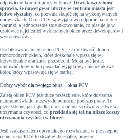
odpowiedni komfort pracy w biurze.
Dźwiękoszczelność
sprawia, że nawet gwar uliczny w centrum miasta jest
ledwo słyszalny
, co pozwala skupić się na wykonywanych
obowiązkach. Okna PCV są wyjątkowo odporne na trudne
warunki, a jednocześnie stosunkowo tanie, co plasuje je w
czołówce najchętniej wybieranych okien przez deweloperów i
wykonawców.
Dodatkowym atutem okien PCV jest możliwość doboru
różnorodnych oklein, które doskonale wpiszą się w
indywidualne aranżacje przestrzeni. Mogą być jasne,
imitować drewno lub posiadać wyjątkowy i nietuzinkowy
kolor, który wpasowuje się w markę.
Dobry wybór dla twojego biura – okna PCV
Zaletą okien PCV jest duże przeszklenie, które dostarcza
naturalne światło, niezwykle pomocne podczas pracy. To
przeszklenie, jak i gładka rama okienna są również łatwe w
utrzymaniu czystości, co
przekłada się też na niższe koszty
utrzymania czystości w biurze.
Jeśli szukasz zatem optymalnego rozwiązania w przystępnej
cenie, okna PCV to strzał w dziesiątkę, bowiem: