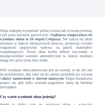
Okna najlepiej wymieniać późną wiosną lub wczesną jesienią,
czyli poza sezonem grzewczym.
Najlepsza temperatura do
wymiany okien to 16 stopni Celsjusza
. Nie zaleca się także
montażu w trakcie intensywnych deszczy, ponieważ wysoka
wilgotność negatywnie wpływa na jakość materiałów
wypełniających. Nowe okna trzeba dobrze uszczelnić, a
nieodpowiednie warunki atmosferyczne w trakcie montażu
mogą być przyczyną strat ciepła.
Jeśli wymiana okien planowana jest na wiosnę, to nic nie stoi
na przeszkodzie, aby udać się do salonu sprzedaży po wycenę
i
złożyć zamówienie w okresie zimowym
. Ekipa montażowa
pojawi się, gdy tylko warunki pogodowe staną się bardziej
sprzyjające.
Czy warto wymienić okna jesienią?
Jesień to dobry czas na wymianę okien – wówczas