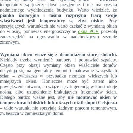
temperatury są jeszcze dość przyjemne i nie ma ryzyka
nadmiernego wychłodzenia budynku. Warto wiedzieć, że
pianka izolacyjna i taśma rozprężna tracą swoje
właściwości jeśli temperatury są zbyt niskie
. Przy
sprzyjających warunkach nie warto czekać z wymianą okien
do wiosny, ponieważ energooszczędne
okna PCV
pozwolą
zaoszczędzić na ogrzewaniu w nadchodzącym sezonie
zimowym.
Wymiana okien wiąże się z demontażem starej stolarki.
Niekiedy trzeba wymienić parapety i poprawiać szpalety.
Często przy okazji wymiany okien właściciele domów
decydują się na generalny remont i malowanie wszystkich
ścian – zwłaszcza w przypadku montażu większych lub
mniejszych okien. Konieczne może być zatem albo
powiększenie otworu, co wiąże się z ingerencją w konstrukcję
nośną, albo uzupełnienie brakujących fragmentów ścian.
Dlatego bardzo ważne jest, aby
nie montować okien w
temperaturach bliskich lub niższych niż 0 stopni Celsjusza
– takie warunki nie sprzyjają żadnym pracom remontowym,
zwłaszcza w zamieszkałym domu.