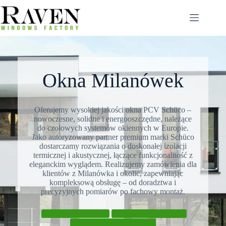
Przejdź
do
treści
Okna Milanówek
Oferujemy wysokiej jakości okna PCV Schüco –
nowoczesne, solidne i energooszczędne, należące
do czołowych systemów okiennych w Europie.
Jako autoryzowany partner premium marki Schüco
dostarczamy rozwiązania o doskonałej izolacji
termicznej i akustycznej, łączące funkcjonalność z
eleganckim wyglądem. Realizujemy zamówienia dla
klientów z Milanówka i okolic, zapewniając
kompleksową obsługę – od doradztwa i
precyzyjnych pomiarów po fachowy montaż.
Skontaktuj się z nami
Zobacz nasze realizacje
Poznaj systemy przesuwne