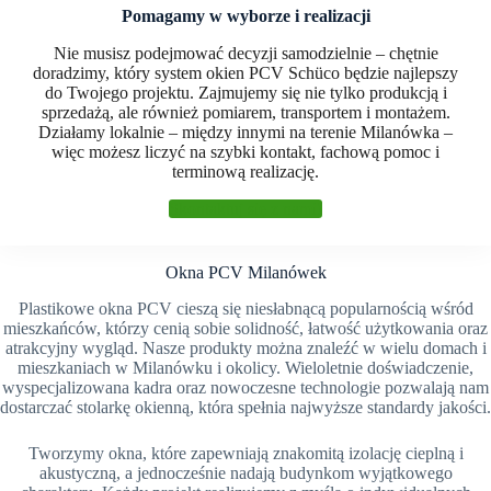
Pomagamy w wyborze i realizacji
Nie musisz podejmować decyzji samodzielnie – chętnie
doradzimy, który system okien PCV Schüco będzie najlepszy
do Twojego projektu. Zajmujemy się nie tylko produkcją i
sprzedażą, ale również pomiarem, transportem i montażem.
Działamy lokalnie – między innymi na terenie Milanówka –
więc możesz liczyć na szybki kontakt, fachową pomoc i
terminową realizację.
Skontaktuj się z nami!
Okna PCV Milanówek
Plastikowe okna PCV cieszą się niesłabnącą popularnością wśród
mieszkańców, którzy cenią sobie solidność, łatwość użytkowania oraz
atrakcyjny wygląd. Nasze produkty można znaleźć w wielu domach i
mieszkaniach w Milanówku i okolicy. Wieloletnie doświadczenie,
wyspecjalizowana kadra oraz nowoczesne technologie pozwalają nam
dostarczać stolarkę okienną, która spełnia najwyższe standardy jakości.
Tworzymy okna, które zapewniają znakomitą izolację cieplną i
akustyczną, a jednocześnie nadają budynkom wyjątkowego