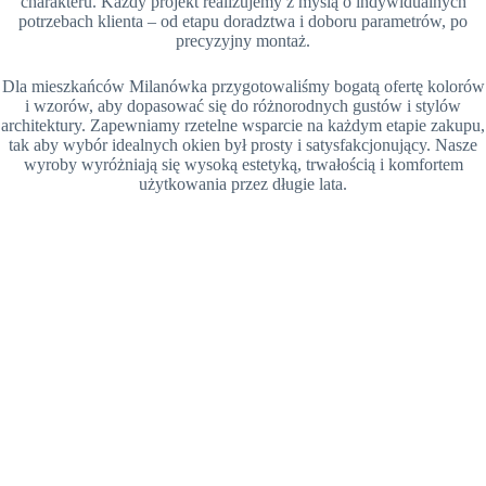
charakteru. Każdy projekt realizujemy z myślą o indywidualnych
potrzebach klienta – od etapu doradztwa i doboru parametrów, po
precyzyjny montaż.
Dla mieszkańców Milanówka przygotowaliśmy bogatą ofertę kolorów
i wzorów, aby dopasować się do różnorodnych gustów i stylów
architektury. Zapewniamy rzetelne wsparcie na każdym etapie zakupu,
tak aby wybór idealnych okien był prosty i satysfakcjonujący. Nasze
wyroby wyróżniają się wysoką estetyką, trwałością i komfortem
użytkowania przez długie lata.